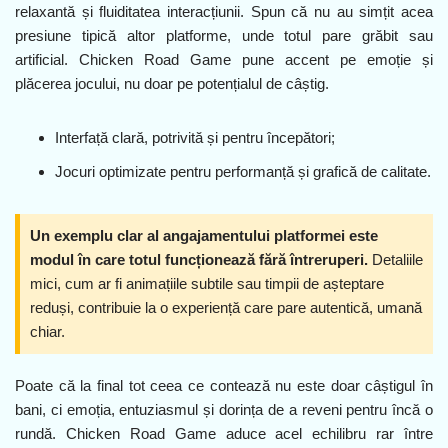
relaxantă și fluiditatea interacțiunii. Spun că nu au simțit acea
presiune tipică altor platforme, unde totul pare grăbit sau
artificial. Chicken Road Game pune accent pe emoție și
plăcerea jocului, nu doar pe potențialul de câștig.
Interfață clară, potrivită și pentru începători;
Jocuri optimizate pentru performanță și grafică de calitate.
Un exemplu clar al angajamentului platformei este
modul în care totul funcționează fără întreruperi.
Detaliile
mici, cum ar fi animațiile subtile sau timpii de așteptare
reduși, contribuie la o experiență care pare autentică, umană
chiar.
Poate că la final tot ceea ce contează nu este doar câștigul în
bani, ci emoția, entuziasmul și dorința de a reveni pentru încă o
rundă. Chicken Road Game aduce acel echilibru rar între