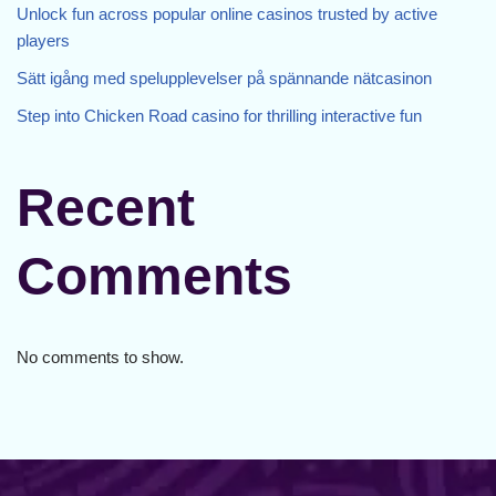
Unlock fun across popular online casinos trusted by active
players
Sätt igång med spelupplevelser på spännande nätcasinon
Step into Chicken Road casino for thrilling interactive fun
Recent
Comments
No comments to show.