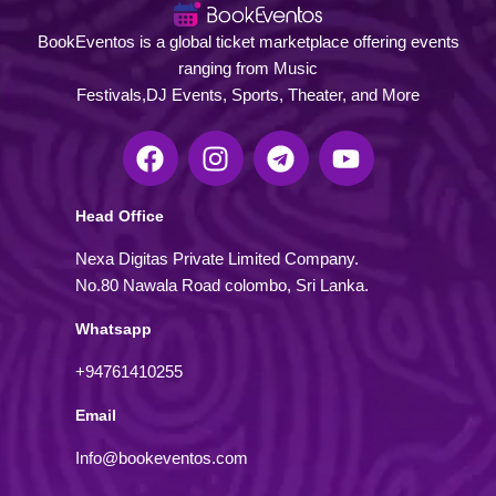
BookEventos is a global ticket marketplace offering events
ranging from Music
Festivals,DJ Events, Sports, Theater, and More
Head Office
Nexa Digitas Private Limited Company.
No.80 Nawala Road colombo, Sri Lanka.
Whatsapp
+947614
10255
Email
Info@bookeventos.com