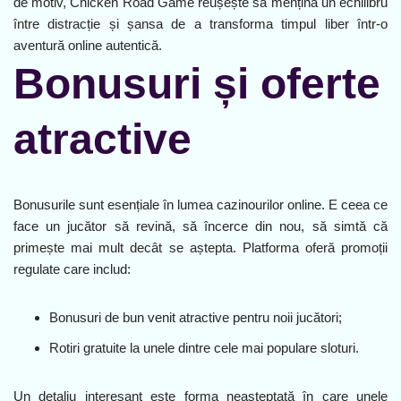
de motiv, Chicken Road Game reușește să mențină un echilibru
între distracție și șansa de a transforma timpul liber într-o
aventură online autentică.
Bonusuri și oferte
atractive
Bonusurile sunt esențiale în lumea cazinourilor online. E ceea ce
face un jucător să revină, să încerce din nou, să simtă că
primește mai mult decât se aștepta. Platforma oferă promoții
regulate care includ:
Bonusuri de bun venit atractive pentru noii jucători;
Rotiri gratuite la unele dintre cele mai populare sloturi.
Un detaliu interesant este forma neașteptată în care unele