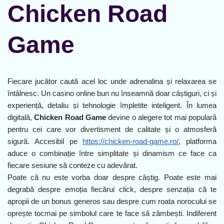
Chicken Road
Game
Fiecare jucător caută acel loc unde adrenalina și relaxarea se
întâlnesc. Un casino online bun nu înseamnă doar câștiguri, ci și
experiență, detaliu și tehnologie împletite inteligent. În lumea
digitală,
Chicken Road Game
devine o alegere tot mai populară
pentru cei care vor divertisment de calitate și o atmosferă
sigură. Accesibil pe
https://chicken-road-game.ro/
, platforma
aduce o combinație între simplitate și dinamism ce face ca
fiecare sesiune să conteze cu adevărat.
Poate că nu este vorba doar despre câștig. Poate este mai
degrabă despre emoția fiecărui click, despre senzația că te
apropii de un bonus generos sau despre cum roata norocului se
oprește tocmai pe simbolul care te face să zâmbești. Indiferent