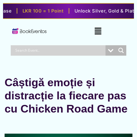
|
LKR 100 = 1 Point
|
Unlock Silver, Gold & Platinum 
Skip
to
content
Câștigă emoție și
distracție la fiecare pas
cu Chicken Road Game